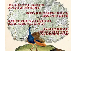
festivaldupaon@gmail.com
0667166705